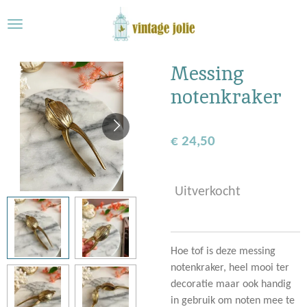
Ga
direct
naar
de
Messing
hoofdinhoud
notenkraker
€ 24,50
Uitverkocht
Hoe tof is deze messing
notenkraker, heel mooi ter
decoratie maar ook handig
in gebruik om noten mee te