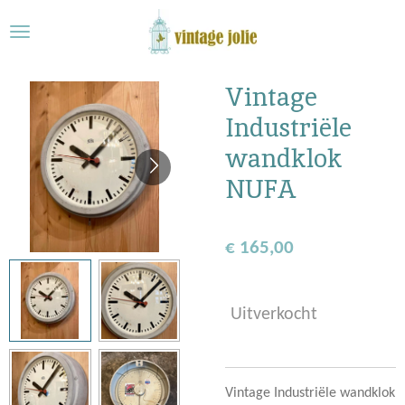
Ga
direct
naar
de
Vintage
hoofdinhoud
Industriële
wandklok
NUFA
€ 165,00
Uitverkocht
Vintage Industriële wandklok