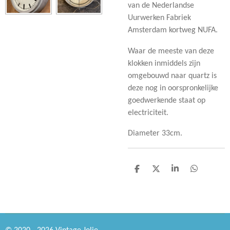
van de Nederlandse
Uurwerken Fabriek
Amsterdam kortweg NUFA.
Waar de meeste van deze
klokken inmiddels zijn
omgebouwd naar quartz is
deze nog in oorspronkelijke
goedwerkende staat op
electriciteit.
Diameter 33cm.
D
D
S
D
e
e
h
e
l
e
a
l
e
l
r
e
n
e
n