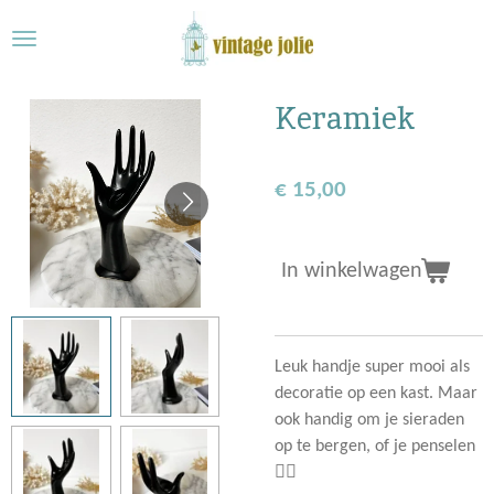
Ga
direct
naar
de
Keramiek
hoofdinhoud
€ 15,00
In winkelwagen
Leuk handje super mooi als
decoratie op een kast. Maar
ook handig om je sieraden
op te bergen, of je penselen
👌🏻