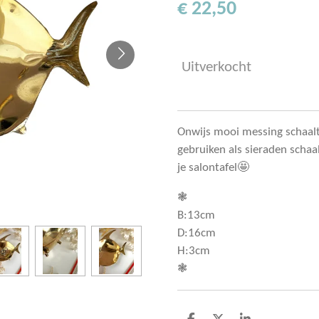
€ 22,50
Uitverkocht
Onwijs mooi messing schaaltj
gebruiken als sieraden schaal
je salontafel🤩
❃
B:13cm
D:16cm
H:3cm
❃