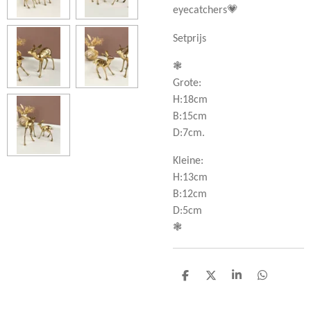
eyecatchers💗
Setprijs
❃
Grote:
H:18cm
B:15cm
D:7cm.
Kleine:
H:13cm
B:12cm
D:5cm
❃
D
D
S
D
e
e
h
e
l
e
a
l