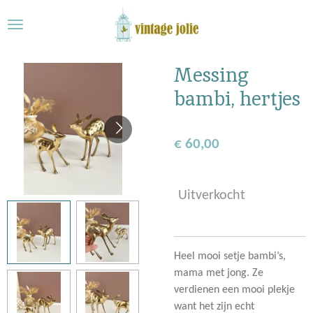
Ga
direct
naar
de
Messing
hoofdinhoud
bambi, hertjes
€ 60,00
Uitverkocht
Heel mooi setje bambi’s,
mama met jong. Ze
verdienen een mooi plekje
want het zijn echt