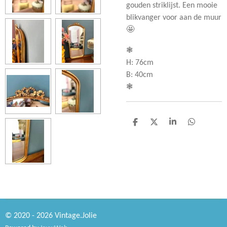
gouden striklijst. Een mooie
blikvanger voor aan de muur
🤩
❃
H: 76cm
B: 40cm
❃
D
D
S
D
e
e
h
e
l
e
a
l
e
l
r
e
n
e
n
© 2020 - 2026 Vintage.Jolie