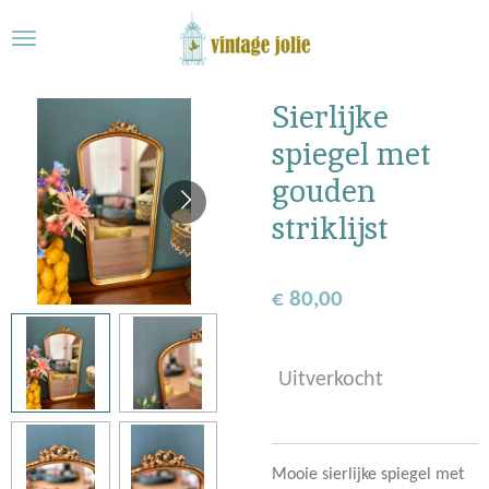
Ga
direct
naar
de
Sierlijke
hoofdinhoud
spiegel met
gouden
striklijst
€ 80,00
Uitverkocht
Mooie sierlijke spiegel met