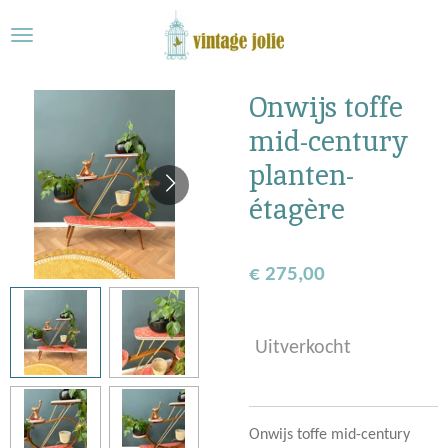
Ga
direct
naar
de
Onwijs toffe
hoofdinhoud
mid-century
planten-
étagère
€ 275,00
Uitverkocht
Onwijs toffe mid-century