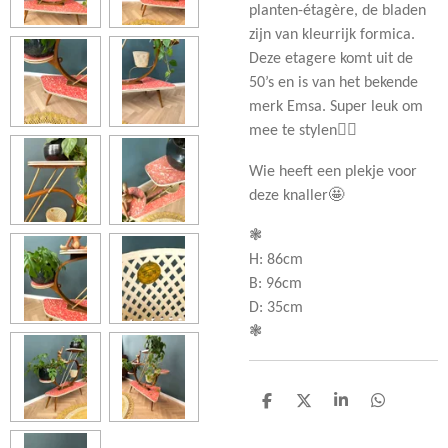
planten-étagère, de bladen
zijn van kleurrijk formica.
Deze etagere komt uit de
50’s en is van het bekende
merk Emsa. Super leuk om
mee te stylen👌🏻
Wie heeft een plekje voor
deze knaller🤩
❃
H: 86cm
B: 96cm
D: 35cm
❃
D
D
S
D
e
e
h
e
l
e
a
l