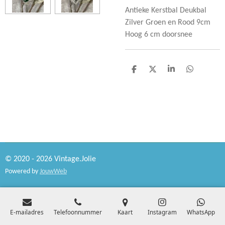
Antieke Kerstbal Deukbal
Zilver Groen en Rood 9cm
Hoog 6 cm doorsnee
D
D
S
D
e
e
h
e
l
e
a
l
e
l
r
e
n
e
n
© 2020 - 2026 Vintage.Jolie
Powered by
JouwWeb
E-mailadres
Telefoonnummer
Kaart
Instagram
WhatsApp