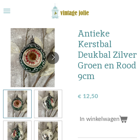
Ga
direct
naar
de
Antieke
hoofdinhoud
Kerstbal
Deukbal Zilver
Groen en Rood
9cm
€ 12,50
In winkelwagen