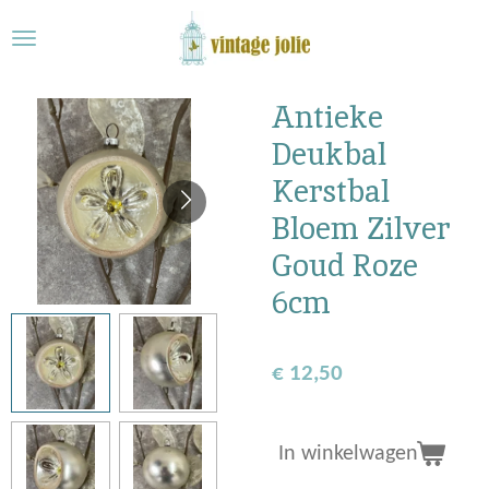
Ga
direct
naar
de
Antieke
hoofdinhoud
Deukbal
Kerstbal
Bloem Zilver
Goud Roze
6cm
€ 12,50
In winkelwagen