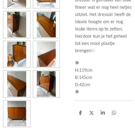
dressoir is gemaakt van teak
fineer wat er nog heel netjes
uitziet. Het dressoir heeft de
ideale hoogte om er nog
leuke items op te zetten,
hierdoor kun je het geheel
tot een mooi plaatje
brengen✨
❃
H:119cm
B:145cm
D:42cm
❃
D
D
S
D
e
e
h
e
l
e
a
l
e
l
r
e