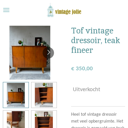
Ga
direct
naar
de
Tof vintage
hoofdinhoud
dressoir, teak
fineer
€ 350,00
Uitverkocht
Heel tof vintage dressoir
met veel opbergruimte. Het