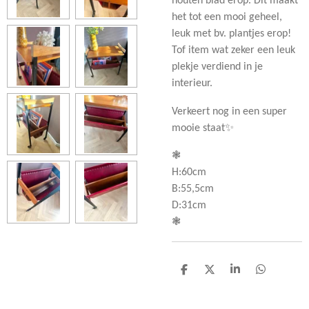
houten blad erop. Dit maakt
het tot een mooi geheel,
leuk met bv. plantjes erop!
Tof item wat zeker een leuk
plekje verdiend in je
interieur.
Verkeert nog in een super
mooie staat✨
❃
H:60cm
B:55,5cm
D:31cm
❃
D
D
S
D
e
e
h
e
l
e
a
l