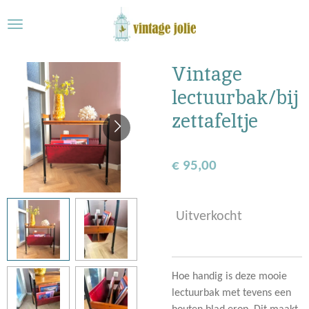
Ga
direct
naar
de
Vintage
hoofdinhoud
lectuurbak/bij
zettafeltje
€ 95,00
Uitverkocht
Hoe handig is deze mooie
lectuurbak met tevens een