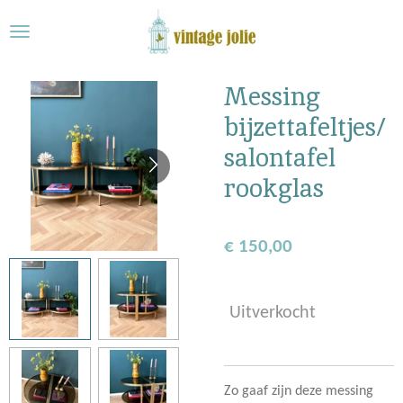
Ga
direct
naar
de
Messing
hoofdinhoud
bijzettafeltjes/
salontafel
rookglas
€ 150,00
Uitverkocht
Zo gaaf zijn deze messing