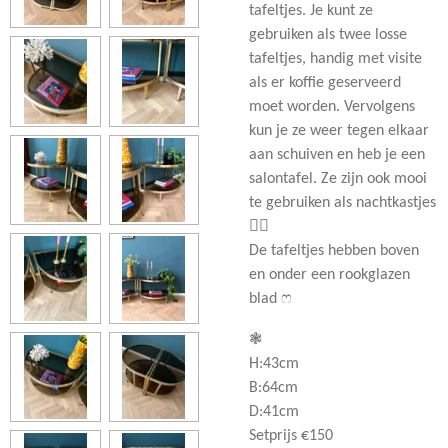
tafeltjes. Je kunt ze
gebruiken als twee losse
tafeltjes, handig met visite
als er koffie geserveerd
moet worden. Vervolgens
kun je ze weer tegen elkaar
aan schuiven en heb je een
salontafel. Ze zijn ook mooi
te gebruiken als nachtkastjes
👌🏻
De tafeltjes hebben boven
en onder een rookglazen
blad ෆ
❃
H:43cm
B:64cm
D:41cm
Setprijs €150