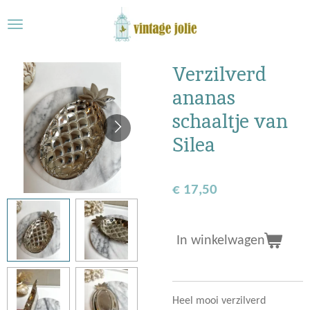
Ga
direct
naar
de
Verzilverd
hoofdinhoud
ananas
schaaltje van
Silea
€ 17,50
In winkelwagen
Heel mooi verzilverd