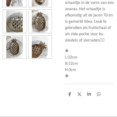
schaaltje in de vorm van een
ananas. Het schaaltje is
afkomstig uit de jaren 70 en
is gemerkt Silea. Leuk te
gebruiken als fruitschaal of
als vide-poche voor bv.
sleutels of sierraden👌🏻
❃
L:22cm
B:12cm
H:3cm
❃
D
D
S
D
e
e
h
e
l
e
a
l
e
l
r
e
n
e
n