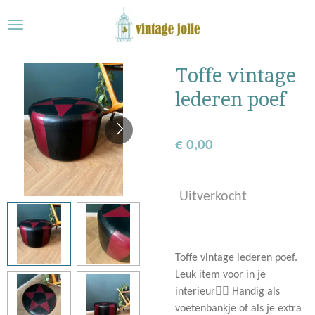
Ga
direct
naar
de
Toffe vintage
hoofdinhoud
lederen poef
€ 0,00
Uitverkocht
Toffe vintage lederen poef.
Leuk item voor in je
interieur👌🏻 Handig als
voetenbankje of als je extra