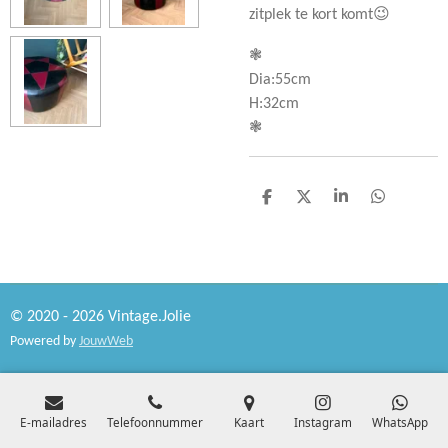
zitplek te kort komt😉
❃
Dia:55cm
H:32cm
❃
D
D
S
D
e
e
h
e
l
e
a
l
e
l
r
e
n
e
n
© 2020 - 2026 Vintage.Jolie
Powered by
JouwWeb
E-mailadres
Telefoonnummer
Kaart
Instagram
WhatsApp