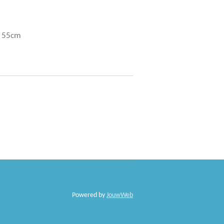
t 55cm
Powered by
JouwWeb