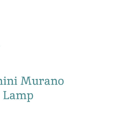
nini Murano
p Lamp