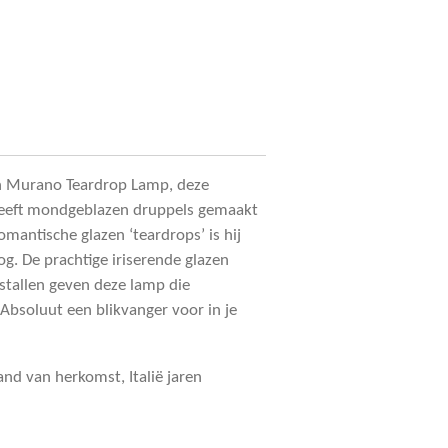
en Murano Teardrop Lamp, deze
heeft mondgeblazen druppels gemaakt
omantische glazen ‘teardrops’ is hij
og. De prachtige iriserende glazen
stallen geven deze lamp die
 Absoluut een blikvanger voor in je
nd van herkomst, Italië jaren