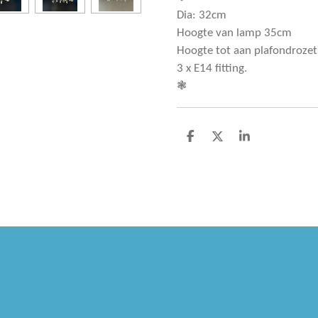
Dia: 32cm
Hoogte van lamp 35cm
Hoogte tot aan plafondroze
3 x E14 fitting.
❃
D
D
S
e
e
h
l
e
a
e
l
r
n
e