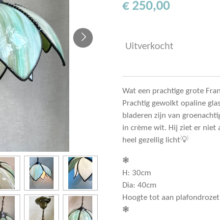
€ 250,00
Uitverkocht
Wat een prachtige grote Fr
Prachtig gewolkt opaline gla
bladeren zijn van groenacht
in crème wit. Hij ziet er niet
heel gezellig licht💡
❃
H: 30cm
Dia: 40cm
Hoogte tot aan plafondrozet 
❃