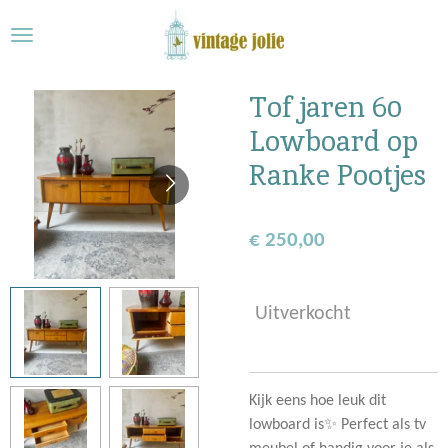
Ga
direct
naar
de
Tof jaren 60
hoofdinhoud
Lowboard op
Ranke Pootjes
€ 250,00
Uitverkocht
Kijk eens hoe leuk dit
lowboard is✨ Perfect als tv