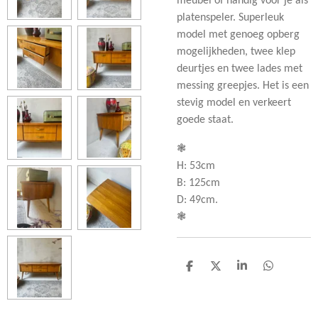
meubel of handig voor je als
platenspeler. Superleuk
model met genoeg opberg
mogelijkheden, twee klep
deurtjes en twee lades met
messing greepjes. Het is een
stevig model en verkeert
goede staat.
❃
H: 53cm
B: 125cm
D: 49cm.
❃
D
D
S
D
e
e
h
e
l
e
a
l
e
l
r
e