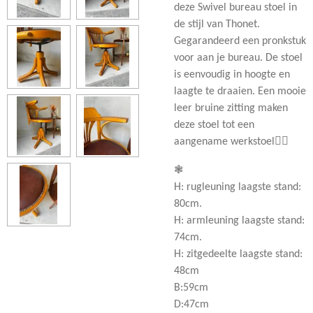
deze Swivel bureau stoel in
de stijl van Thonet.
Gegarandeerd een pronkstuk
voor aan je bureau. De stoel
is eenvoudig in hoogte en
laagte te draaien. Een mooie
leer bruine zitting maken
deze stoel tot een
aangename werkstoel👌🏻
❃
H: rugleuning laagste stand:
80cm.
H: armleuning laagste stand:
74cm.
H: zitgedeelte laagste stand:
48cm
B:59cm
D:47cm