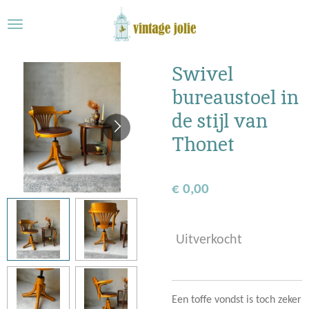
Ga
direct
naar
de
Swivel
hoofdinhoud
bureaustoel in
de stijl van
Thonet
€ 0,00
Uitverkocht
Een toffe vondst is toch zeker