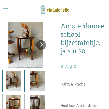
Ga
direct
naar
de
Amsterdamse
hoofdinhoud
school
bijzettafeltje,
jaren 30
€ 75,00
Uitverkocht
Heel leuk Amsterdamse