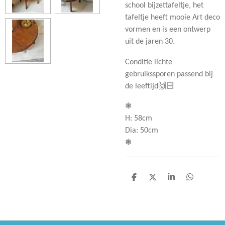
school bijzettafeltje, het
tafeltje heeft mooie Art deco
vormen en is een ontwerp
uit de jaren 30.
Conditie lichte
gebruikssporen passend bij
de leeftijd🙌🏻
❃
H: 58cm
Dia: 50cm
❃
D
D
S
D
e
e
h
e
l
e
a
l
e
l
r
e
n
e
n