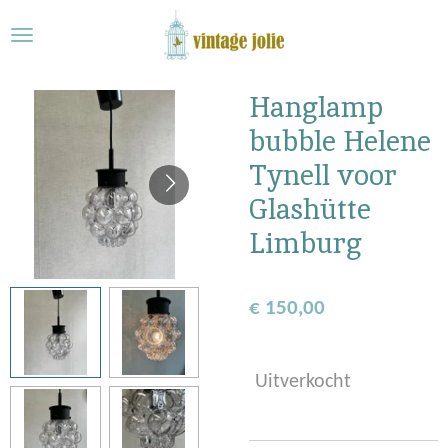
Ga
direct
naar
de
Hanglamp
hoofdinhoud
bubble Helene
Tynell voor
Glashütte
Limburg
€ 150,00
Uitverkocht