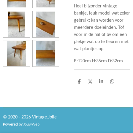
Heel bijzonder vintage
bankje, leuk model wat zeker
gebruikt kan worden voor
meerdere doeleinden. Tof
voor in de hal of bv om een
plekje wat op te fleuren met
wat plantjes op.
B:120cm H:35cm D:32cm
D
D
S
D
e
e
h
e
l
e
a
l
e
l
r
e
n
e
n
© 2020 - 2026 Vintage.Jolie
Powered by
JouwWeb