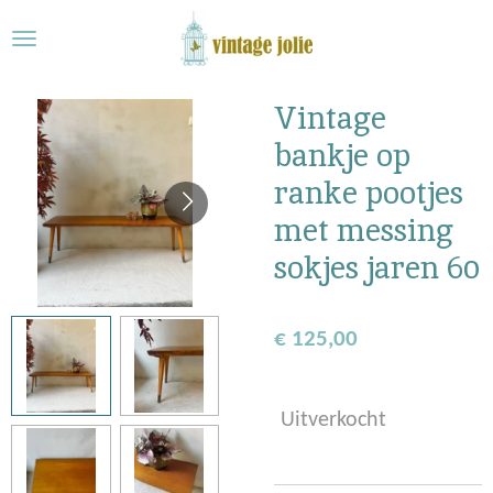
Ga
direct
naar
de
Vintage
hoofdinhoud
bankje op
ranke pootjes
met messing
sokjes jaren 60
€ 125,00
Uitverkocht