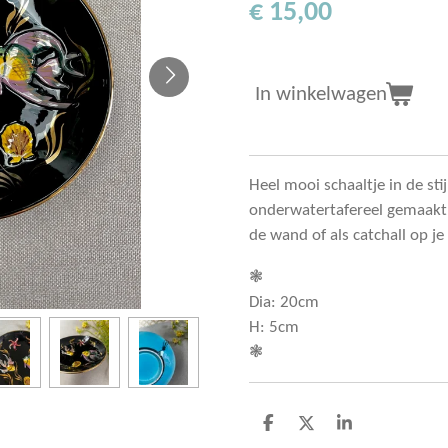
€ 15,00
In winkelwagen
Heel mooi schaaltje in de stij
onderwatertafereel gemaakt 
de wand of als catchall op j
❃
Dia: 20cm
H: 5cm
❃
D
D
S
e
e
h