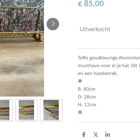
€ 85,00
Uitverkocht
Toffe goudkleurige Alumini
musthave voor in je hal. Dit
en een hoedenrek.
❃
B: 80cm
D: 28cm
H: 12cm
❃
D
D
S