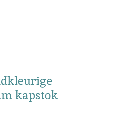
udkleurige
um kapstok