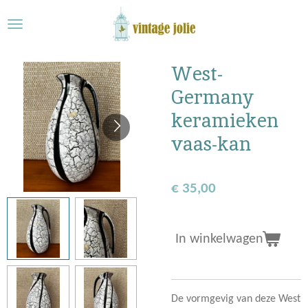
Ga
direct
naar
de
West-
hoofdinhoud
Germany
keramieken
vaas-kan
€ 35,00
In winkelwagen
De vormgevig van deze West