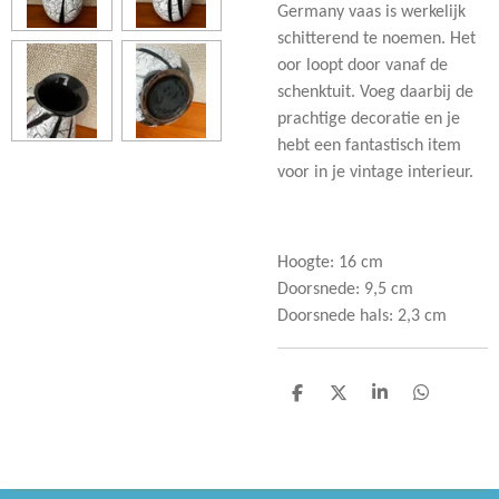
Germany vaas is werkelijk
schitterend te noemen. Het
oor loopt door vanaf de
schenktuit. Voeg daarbij de
prachtige decoratie en je
hebt een fantastisch item
voor in je vintage interieur.
Hoogte: 16 cm
Doorsnede: 9,5 cm
Doorsnede hals: 2,3 cm
D
D
S
D
e
e
h
e
l
e
a
l
e
l
r
e
n
e
n