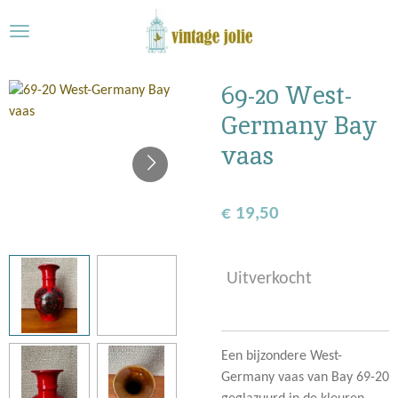
Ga
direct
naar
de
69-20 West-
hoofdinhoud
Germany Bay
vaas
€ 19,50
Uitverkocht
Een bijzondere
West-
Germany vaas van Bay 69-20