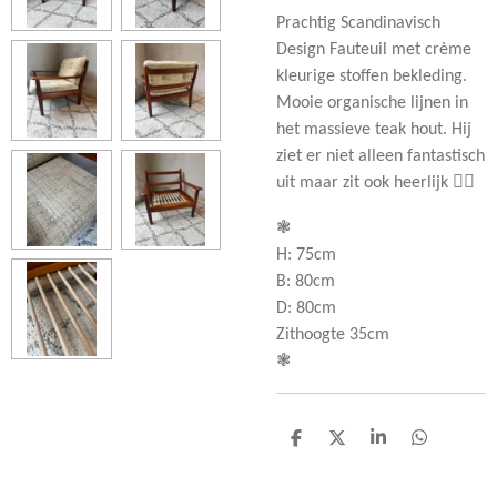
Prachtig Scandinavisch
Design Fauteuil met crème
kleurige stoffen bekleding.
Mooie organische lijnen in
het massieve teak hout. Hij
ziet er niet alleen fantastisch
uit maar zit ook heerlijk 👌🏻
❃
H: 75cm
B: 80cm
D: 80cm
Zithoogte 35cm
❃
D
D
S
D
e
e
h
e
l
e
a
l