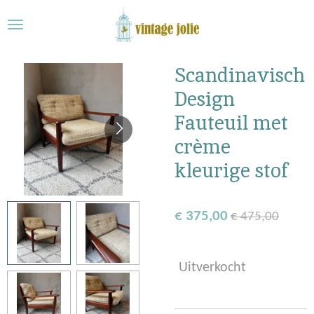
Ga
direct
naar
de
Scandinavisch
hoofdinhoud
Design
Fauteuil met
crème
kleurige stof
€ 375,00
€ 475,00
Uitverkocht