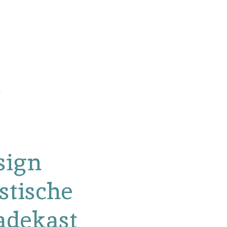
sign
stische
adekast