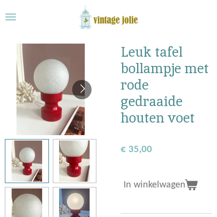
Ga
direct
naar
de
Leuk tafel
hoofdinhoud
bollampje met
rode
gedraaide
houten voet
€ 35,00
In winkelwagen