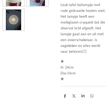
Leuk tafel bollampje met
rode gedraaide houten voet.
Het lampje heeft een
melkglazen craquelé bol die
sfeervol licht afgeeft. Het
lampje gaat aan en uit met
een snoerschakelaar, is
nagekeken en alles werkt
naar behoren👌🏻
❃
H: 24cm
Dia:14cm
❃
D
D
S
D
e
e
h
e
l
e
a
l