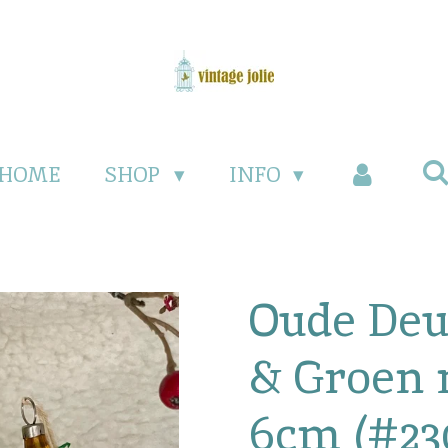
HOME
SHOP
INFO
Oude Deu
& Groen
6cm (#23