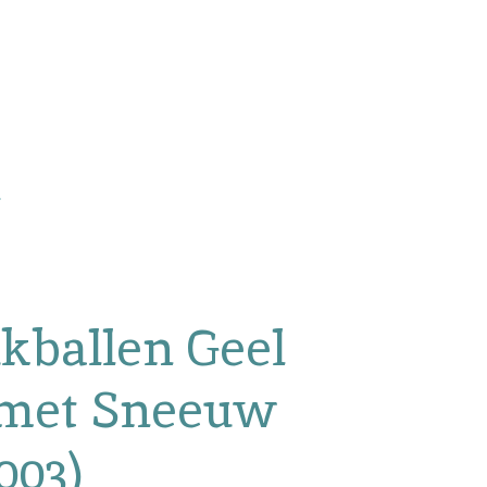
kballen Geel
 met Sneeuw
003)