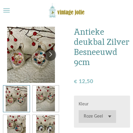
Ga
direct
naar
de
Antieke
hoofdinhoud
deukbal Zilver
Besneeuwd
9cm
€ 12,50
Kleur