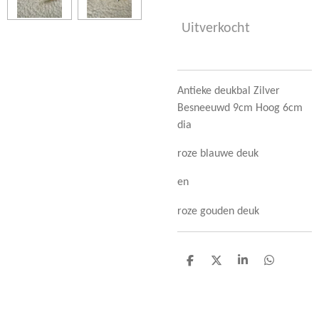
Uitverkocht
Antieke deukbal Zilver
Besneeuwd 9cm Hoog 6cm
dia
roze blauwe deuk
en
roze gouden deuk
D
D
S
D
e
e
h
e
l
e
a
l
e
l
r
e
n
e
n