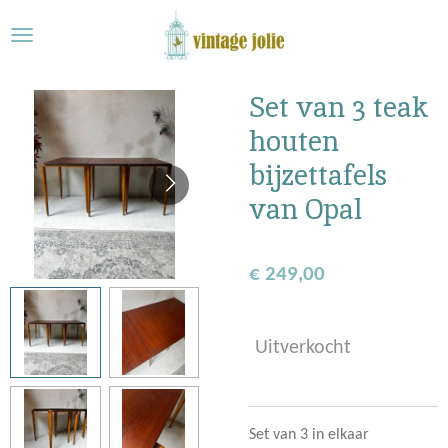
Ga
direct
naar
de
Set van 3 teak
hoofdinhoud
houten
bijzettafels
van Opal
€ 249,00
Uitverkocht
Set van 3 in elkaar