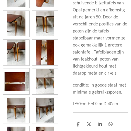
schuivende bijzettafels van
Opal gemerkt en afkomstig
uit de jaren 50. Door de
verschillende posities van de
poten zijn de tafels
stapelbaar maar vormen ze
ook gemakkelijk 1 grotere
salontafel. Tafelbladen zijn
van teakhout, poten van
lichtgekleurd hout met
daarop metalen cirkels.
conditie: In goede staat met
minimale gebruikssporen.
L:50cm H:47cm
D:40cm
D
D
S
D