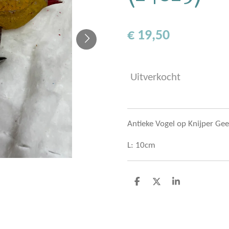
€ 19,50
Uitverkocht
Antieke Vogel op Knijper Gee
L: 10cm
D
D
S
e
e
h
l
e
a
e
l
r
n
e