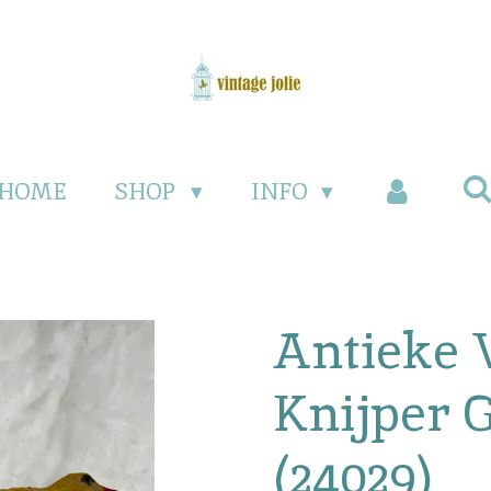
HOME
SHOP
INFO
Antieke 
Knijper 
(24029)