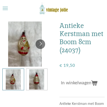
Ga
direct
naar
de
Antieke
hoofdinhoud
Kerstman met
Boom 8cm
(24037)
€ 19,50
In winkelwagen
Antieke Kerstman met Boom