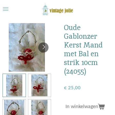
Ga
direct
naar
de
Oude
hoofdinhoud
Gablonzer
Kerst Mand
met Bal en
strik 10cm
(24055)
€ 25,00
In winkelwagen