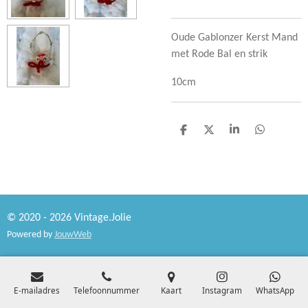
Oude Gablonzer Kerst Mand
met Rode Bal en strik
10cm
D
D
S
D
e
e
h
e
l
e
a
l
e
l
r
e
n
e
n
© 2020 - 2026 Vintage.Jolie
Powered by
JouwWeb
E-mailadres
Telefoonnummer
Kaart
Instagram
WhatsApp