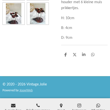
houder met 6 kleine muis
prikkertjes.
H: 10cm
B: 4cm
D: 9cm
D
D
S
D
e
e
h
e
l
e
a
l
e
l
r
e
n
e
n
© 2020 - 2026 Vintage.Jolie
Powered by
JouwWeb