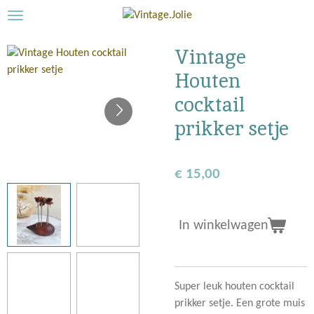
Ga
direct
naar
Vintage
de
Houten
hoofdinhoud
cocktail
prikker setje
€ 15,00
In winkelwagen
Super leuk houten cocktail
prikker setje. Een grote muis