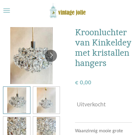
Ga
direct
naar
de
Kroonluchter
hoofdinhoud
van Kinkeldey
met kristallen
hangers
€ 0,00
Uitverkocht
Waanzinnig mooie grote