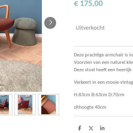
€ 175,00
Uitverkocht
Deze prachtige armchair is in
Voorzien van een naturel kleu
Deze stoel heeft een heerlijk
Verkeert in een mooie vintag
H:83cm B:63cm D:70cm
zithoogte 40cm
D
D
S