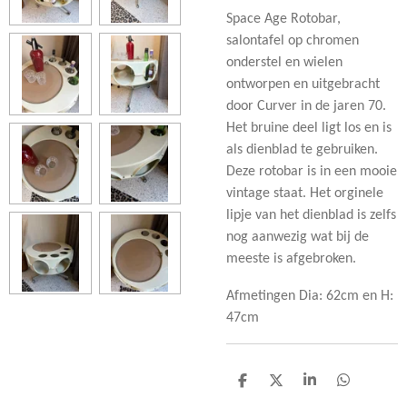
Space Age Rotobar,
salontafel op chromen
onderstel en wielen
ontworpen en uitgebracht
door Curver in de jaren 70.
Het bruine deel ligt los en is
als dienblad te gebruiken.
Deze rotobar is in een mooie
vintage staat. Het orginele
lipje van het dienblad is zelfs
nog aanwezig wat bij de
meeste is afgebroken.
Afmetingen Dia: 62cm en H:
47cm
D
D
S
D
e
e
h
e