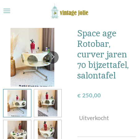
Ga
direct
naar
de
Space age
hoofdinhoud
Rotobar,
curver jaren
70 bijzettafel,
salontafel
€ 250,00
Uitverkocht