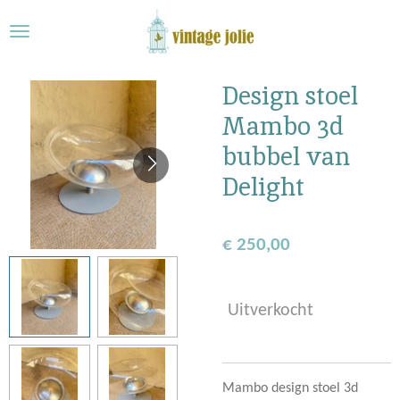
Ga
direct
naar
de
Design stoel
hoofdinhoud
Mambo 3d
bubbel van
Delight
€ 250,00
Uitverkocht
Mambo design stoel 3d