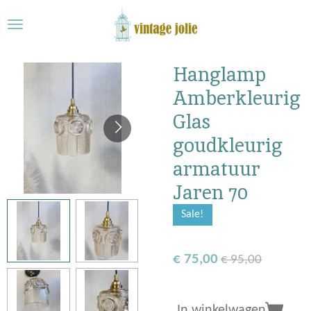
Ga
direct
naar
de
Hanglamp
hoofdinhoud
Amberkleurig
Glas
goudkleurig
armatuur
Jaren 70
Sale!
€ 75,00
€ 95,00
In winkelwagen