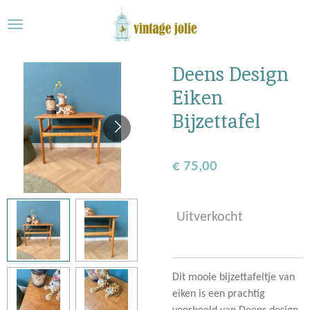
Ga
direct
naar
de
Deens Design
hoofdinhoud
Eiken
Bijzettafel
€ 75,00
Uitverkocht
Dit mooie bijzettafeltje van
eiken is een prachtig