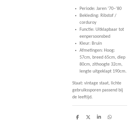
Periode: Jaren ’70–’80
Bekleding: Ribstof /
corduroy
Functie: Uitklapbaar tot
eenpersoonsbed
Kleur: Bruin
Afmetingen: Hoog:
57cm, breed 65cm, diep
80cm,
zithoogte 32cm,
lengte uitgeklapt 190cm.
Staat: vintage staat, lichte
gebruikssporen passend bij
de leeftijd.
D
D
S
D
e
e
h
e
l
e
a
l