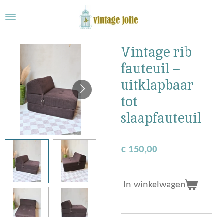
Ga
direct
naar
de
Vintage rib
hoofdinhoud
fauteuil –
uitklapbaar
tot
slaapfauteuil
€ 150,00
In winkelwagen