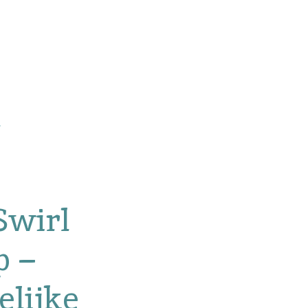
Swirl
p –
lijke