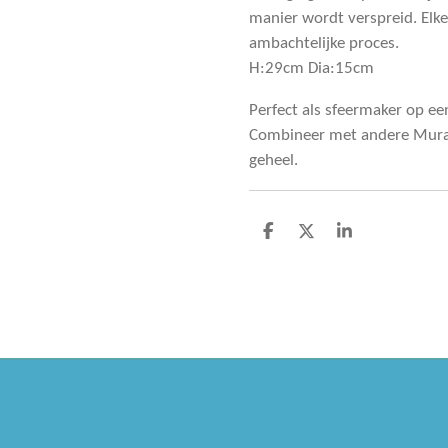
manier wordt verspreid. Elke
ambachtelijke proces.
H:29cm Dia:15cm
Perfect als sfeermaker op ee
Combineer met andere Mura
geheel.
D
D
S
e
e
h
l
e
a
e
l
r
n
e