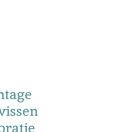
ntage
vissen
ratie