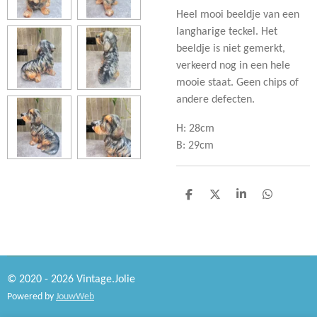
Heel mooi beeldje van een
langharige teckel. Het
beeldje is niet gemerkt,
verkeerd nog in een hele
mooie staat. Geen chips of
andere defecten.
H: 28cm
B: 29cm
D
D
S
D
e
e
h
e
l
e
a
l
e
l
r
e
n
e
n
© 2020 - 2026 Vintage.Jolie
Powered by
JouwWeb