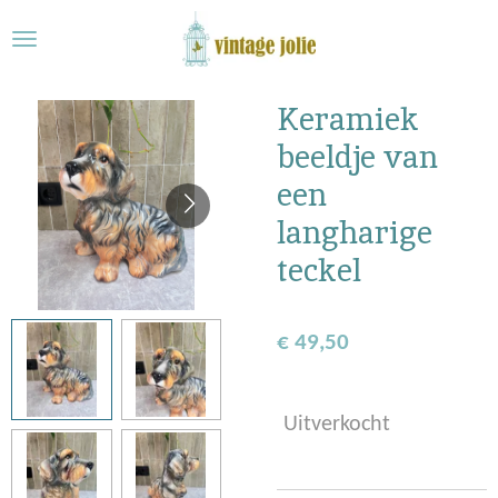
Ga
direct
naar
de
Keramiek
hoofdinhoud
beeldje van
een
langharige
teckel
€ 49,50
Uitverkocht