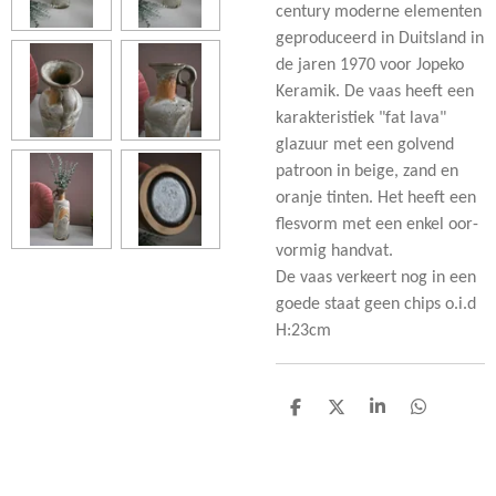
century moderne elementen
geproduceerd in Duitsland in
de jaren 1970 voor Jopeko
Keramik. De vaas heeft een
karakteristiek "fat lava"
glazuur met een golvend
patroon in beige, zand en
oranje tinten. Het heeft een
flesvorm met een enkel oor-
vormig handvat.
De vaas verkeert nog in een
goede staat geen chips o.i.d
H:23cm
D
D
S
D
e
e
h
e
l
e
a
l
e
l
r
e
n
e
n