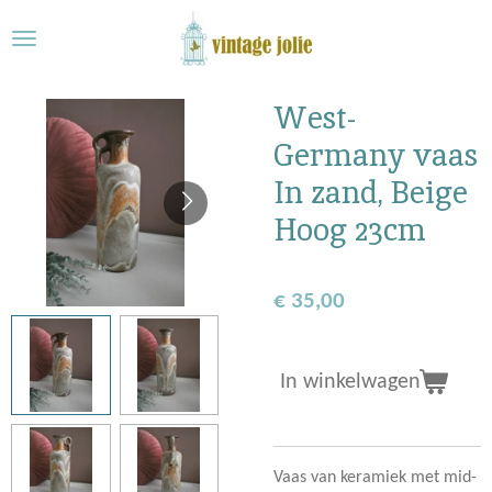
Ga
direct
naar
de
West-
hoofdinhoud
Germany vaas
In zand, Beige
Hoog 23cm
€ 35,00
In winkelwagen
Vaas van keramiek met mid-