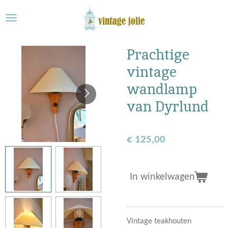
Ga
direct
naar
de
Prachtige
hoofdinhoud
vintage
wandlamp
van Dyrlund
€ 125,00
In winkelwagen
Vintage teakhouten