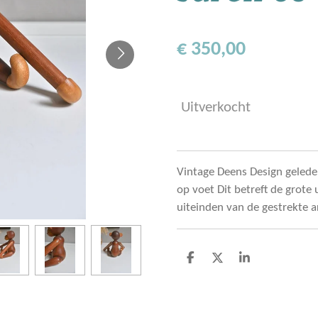
€ 350,00
Uitverkocht
Vintage Deens Design gelede
op voet Dit betreft de grot
uiteinden van de gestrekte 
D
D
S
e
e
h
l
e
a
e
l
r
n
e