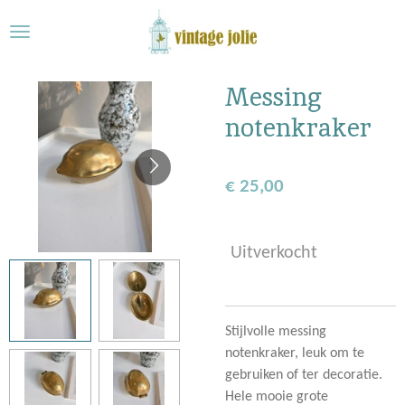
Ga
direct
naar
de
Messing
hoofdinhoud
notenkraker
€ 25,00
Uitverkocht
Stijlvolle messing
notenkraker, leuk om te
gebruiken of ter decoratie.
Hele mooie grote