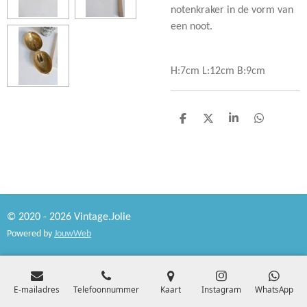
notenkraker in de vorm van
een noot.
H:7cm L:12cm B:9cm
D
D
S
D
e
e
h
e
l
e
a
l
e
l
r
e
n
e
n
© 2020 - 2026 Vintage.Jolie
Powered by
JouwWeb
E-mailadres
Telefoonnummer
Kaart
Instagram
WhatsApp