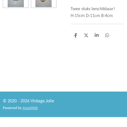
Twee stuks beschikbaar!
H:15cm D:11cm B:4cm
D
D
S
D
e
e
h
e
l
e
a
l
e
l
r
e
n
e
n
© 2020 - 2026 Vintage.Jolie
Powered by
JouwWeb