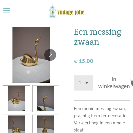
Ga
direct
naar
de
Een messing
hoofdinhoud
zwaan
€ 15,00
In
winkelwagen
Een mooie messing zwaan,
prachtig item ter decoratie.
Verkeert nog in een mooie
staat.